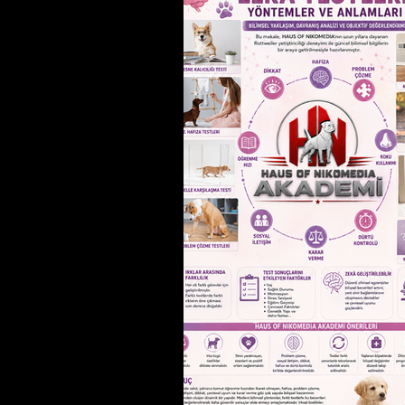
görselleridir. Makale içeriği ile birlikte
görsellerin fikrî mülkiyet hakları 