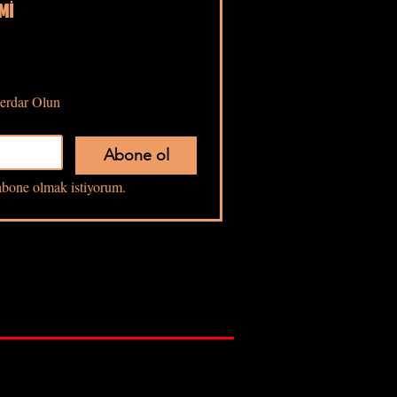
Mİ
erdar Olun
Abone ol
bone olmak istiyorum.