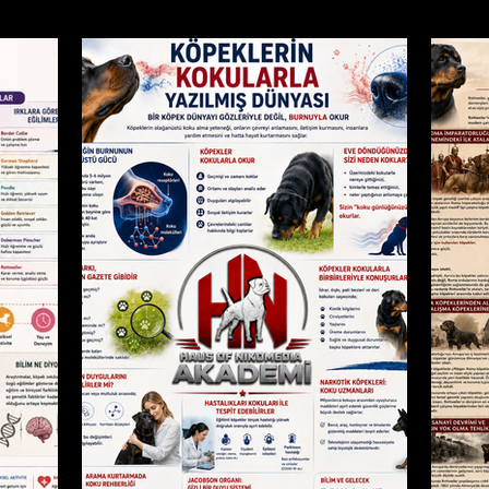
k Eğitimi
Köpek Hastalıkları
Köpekler İçin Sağlık Öneril
edilerde Beslenme
Kediler İçin Sağlık Önerileri
Kedi Ha
Rottweiler Irkı Tanımak
Köpek Davranışları
AKADEMİ SEV