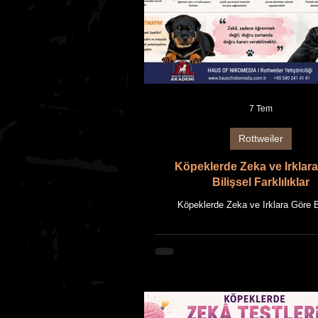
7 Tem
Rottweiler
Köpeklerde Zeka ve Irklar
Bilişsel Farklılıklar
Köpeklerde Zeka ve Irklara Göre B
Farklılıklar DOĞUŞTAN GELEN YET
ÖĞRENİLMİŞ BAŞARI MI? HAU
NIKOMEDIA AKADEMİ Rehberi Bu ma
OF NIKOMEDIA'nın uzun yıllara 
Rottweiler yetiştiriciliği deneyimi ile gü
bilgilerin bir araya getirilmesiyle hazı
Makalede kullanılan tüm fotoğraflar
NIKOMEDIA'ya ait Rottweiler'ları