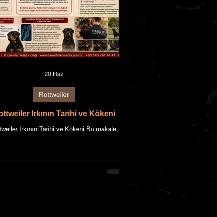
20 Haz
Rottweiler
ttweiler Irkının Tarihi ve Kökeni
tweiler Irkının Tarihi ve Kökeni Bu makale,
 OF NIKOMEDIA'nın uzun yıllara dayanan
iler yetiştiriciliği deneyimi ile güncel bilimsel
ilerin bir araya getirilmesiyle hazırlanmıştır.
çeriği fikrî mülkiyet hakları saklıdır.
tweiler, günümüzde dünyanın en tanınmış
şma ve koruma köpeği ırklarından biri olarak
l edilmektedir. Güçlü vücut yapısı, dengeli
teri, yüksek zekâ seviyesi ve sahibine olan
ğlılığı sayesinde hem profesyonel görevle