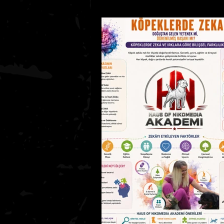
Köpeklerde Beslenme
Köpe
Kedi Bakımı Temel Bilgiler
K
AKADEMİ SEVİYE 1
Bölüm 1 – 