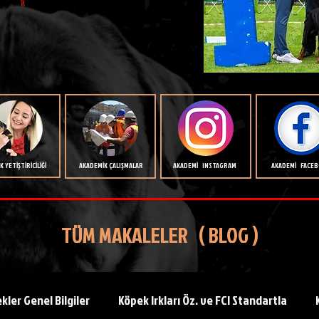
 YETİŞTİRİCİLİĞİ
AKADEMİK ÇALIŞMALAR
AKADEMİ INSTAGRAM
AKADEMİ FACE
TÜM MAKALELER ( BLOG )
kler Genel Bilgiler
Köpek Irkları Öz. ve FCI Standartla