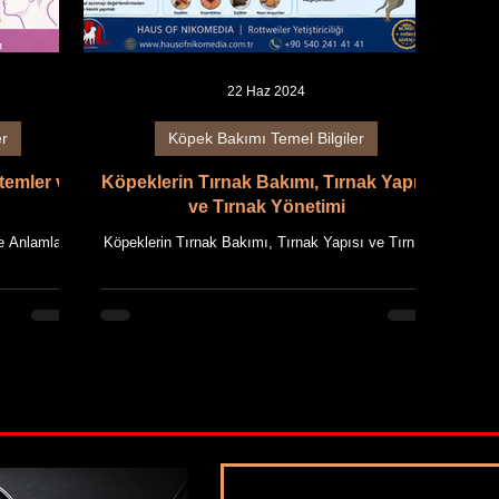
22 Haz 2024
er
Köpek Bakımı Temel Bilgiler
temler ve
Köpeklerin Tırnak Bakımı, Tırnak Yapısı
ve Tırnak Yönetimi
e Anlamları
Köpeklerin Tırnak Bakımı, Tırnak Yapısı ve Tırnak
e Objektif
Yönetimi Anatomik Yapı, Doğal Aşınma
S OF
Mekanizması, Tırnak Makasları ve Koruyucu
Rottweiler
Veteriner Hekimlik Yaklaşımı HAUS OF
l bilgilerin
NIKOMEDIA AKADEMİ | Ansiklopedi Rehberi Bu
r. Giriş
makale, HAUS OF NIKOMEDIA'nın uzun yıllara
a yalnızca
dayanan Rottweiler yetiştiriciliği deneyimi ile güncel
dikleriyle
bilimsel bilgilerin bir araya getirilmesiyle
ış bilimleri,
hazırlanmıştır. Giriş Köpeklerde tırnak bakımı,
ir kavram
çoğu zaman yalnızca kozmetik bir uygulama olarak
değerlendirilse de modern veter