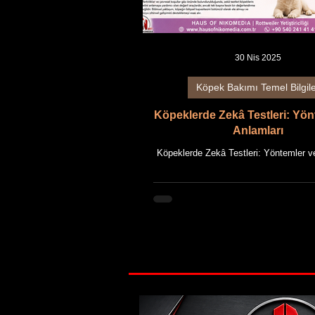
30 Nis 2025
Köpek Bakımı Temel Bilgil
Köpeklerde Zekâ Testleri: Yön
Anlamları
Köpeklerde Zekâ Testleri: Yöntemler v
Bilimsel Yaklaşım, Davranış Analizi v
Değerlendirme Bu makale, HAU
NIKOMEDIA'nın uzun yıllara dayanan 
yetiştiriciliği deneyimi ile güncel bilimse
bir araya getirilmesiyle hazırlanmıştı
Köpeklerin zekâsı, uzun yıllar boyunc
verilen komutları ne kadar hızlı öğren
değerlendirilmiştir. Ancak modern davran
zekânın bundan çok daha karmaşık b
olduğu