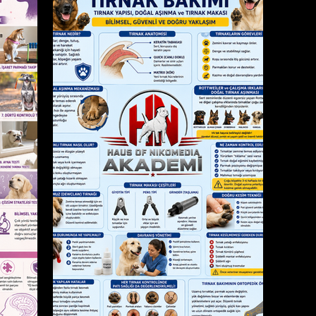
 tüm metin ve
saklı