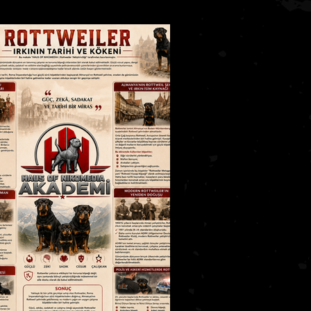
eri
Kediler Genel Bilgiler
stalıkları
İYE 2
AKADEMİ SEVİYE 3