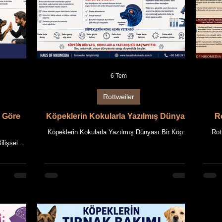
6 Tem
Rottweiler
a Göre
Köpeklerin Kokularla Yazılmış Dünyası
Ro
Köpeklerin Kokularla Yazılmış Dünyası Bir Köpek
Rot
Dünyayı Gözleriyle Değil, Burnuyla Okur HAUS OF
HAUS
ilişsel
NIKOMEDIA AKADEMİ Rehberi Bu makale, HAUS
Rottwe
ENEK Mİ,
OF NIKOMEDIA'nın uzun yıllara dayanan
bilg
S OF
Rottweiler yetiştiriciliği deneyimi ile güncel bilimsel
Makale i
kale, HAUS
bilgilerin bir araya getirilmesiyle hazırlanmıştır.
Rot
dayanan
Giriş Bir insan yeni girdiği bir odada koltukları,
çalı
ncel bilimsel
pencereleri, duvarları ve ışığı fark eder. Bir köpek
kabu
rlanmıştır.
ise aynı odaya girdiğinde bambaşka bir dünya
karak
, HAUS OF
görür. Dakikalar önce o odadan kimlerin geçtiği
ba
n özgün