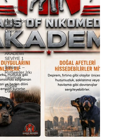
Kedilerde
Beslenme
Kediler İçin
Sağlık
Önerileri
Kedi
Hastalıkları
AKADEMİ
SEVİYE 1
Bölüm 1 –
Rottweiler Irkı
Tanımak
Köpek
Davranışları
AKADEMİ
SEVİYE 2
AKADEMİ
SEVİYE 3