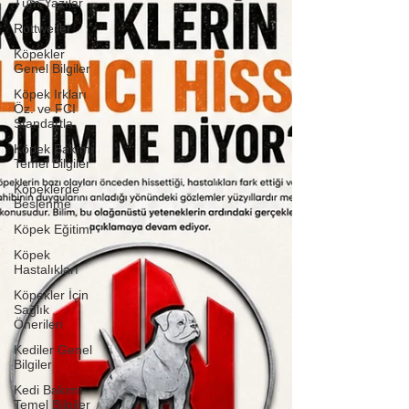
Tüm Yazılar
Rottweiler
Köpekler
Genel Bilgiler
Köpek Irkları
Öz. ve FCI
Standartla
Köpek Bakımı
Temel Bilgiler
Köpeklerde
Beslenme
Köpek Eğitimi
Köpek
Hastalıkları
Köpekler İçin
Sağlık
Önerileri
Kediler Genel
Bilgiler
Kedi Bakımı
Temel Bilgiler