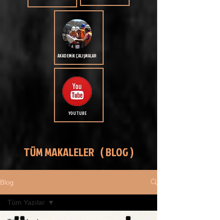
AKADEMİK ÇALIŞMALAR
YOUTUBE
TÜM MAKALELER ( BLOG )
Blog
Tüm Yazılar