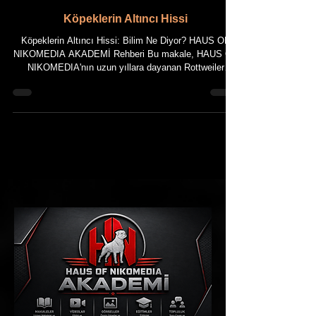
8 Tem
Köpeklerin Altıncı Hissi
Köpeklerin Altıncı Hissi: Bilim Ne Diyor? HAUS OF
NIKOMEDIA AKADEMİ Rehberi Bu makale, HAUS OF
NIKOMEDIA'nın uzun yıllara dayanan Rottweiler
yetiştiriciliği deneyimi ile güncel bilimsel bilgilerin bir
araya getirilmesiyle hazırlanmıştır. Makalede kullanılan
tüm fotoğraflar, HAUS OF NIKOMEDIA'ya ait
Rottweiler'ların özgün görselleridir. Makale içeriği ile
birlikte tüm metin ve görsellerin fikrî mülkiyet hakları
saklıdır. BÖLÜM 1 Giriş Köpekler, binlerce yıldır
insanlarla birli