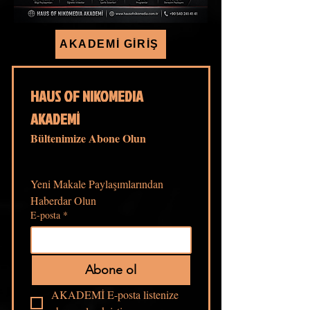
AKADEMİ GİRİŞ
HAUS OF NIKOMEDIA 
AKADEMİ
Bültenimize Abone Olun
Yeni Makale Paylaşımlarından 
Haberdar Olun
E-posta
*
Abone ol