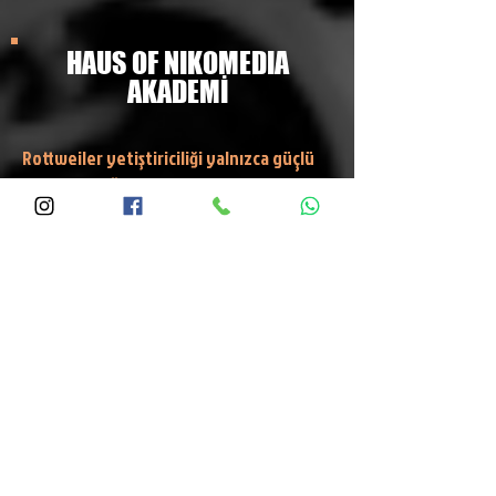
HAUS OF NIKOMEDIA
AKADEMİ
Rottweiler yetiştiriciliği yalnızca güçlü
ve sağlıklı köpekler yetiştirmekten
ibaret değildir; aynı zamanda köpek
davranışlarını doğru anlamayı, bilimsel
yetiştiricilik prensiplerini uygulamayı,
hayvan refahını ön planda tutmayı ve
ırkın geleceğini korumayı gerektirir.
HAUS OF NIKOMEDIA AKADEMİ, bu anlayışla
kurulmuş bir bilgi ve eğitim
platformudur.
Akademi bölümümüzde Rottweiler ırkı,