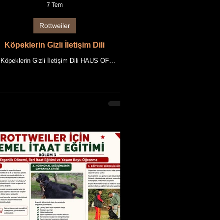
7 Tem
Rottweiler
Köpeklerin Gizli İletişim Dili
Köpeklerin Gizli İletişim Dili HAUS OF
EDIA AKADEMİ Rehberi Bu makale, HAUS
F NIKOMEDIA'nın uzun yıllara dayanan
iler yetiştiriciliği deneyimi ile güncel bilimsel
ilerin bir araya getirilmesiyle hazırlanmıştır.
 Köpekler yalnızca havlayarak iletişim kuran
nlılar değildir. Günümüzde etoloji (hayvan
anış bilimi), veteriner davranış hekimliği ve
sel nörobilim alanlarında yapılan araştırmalar,
peklerin birbirleriyle ve insanlarla oldukça
karmaşık