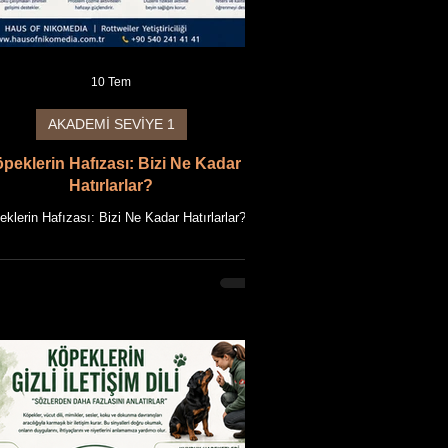
10 Tem
AKADEMİ SEVİYE 1
peklerin Hafızası: Bizi Ne Kadar
Hatırlarlar?
klerin Hafızası: Bizi Ne Kadar Hatırlarlar?
S OF NIKOMEDIA AKADEMİ REHBERİ Bu
le, HAUS OF NIKOMEDIA'nın uzun yıllara
n Rottweiler yetiştiriciliği deneyimi ile güncel
bilimsel bilgilerin bir araya getirilmesiyle
anmıştır. Makalede kullanılan tüm fotoğraflar,
OF NIKOMEDIA'ya ait Rottweiler'ların özgün
leridir. Makale içeriği ile birlikte tüm metin ve
sellerin fikrî mülkiyet hakları saklıdır. Giriş
öpekler, insanlık tarihinin en eski yol ark