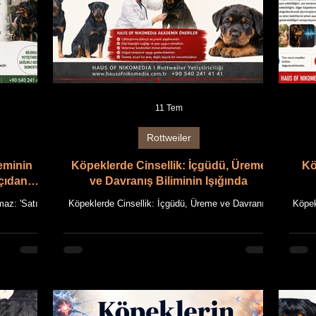
11 Tem
Rottweiler
eminin
Köpeklerde Cinsellik: İçgüdü, Üreme
Kö
Açıdan
ve Davranış Biliminin Işığında
maz: 'Satın
Köpeklerde Cinsellik: İçgüdü, Üreme ve Davranış
Köpek
, Etik ve
Biliminin Işığında HAUS OF NIKOMEDIA
HAU
 HAUS OF
AKADEMİ REHBERİ Köpeklerde Cinsel Yaşam:
maka
 makale,
Zevk İçin mi, Türün Devamı İçin mi? Bu makale,
dayana
a dayanan
HAUS OF NIKOMEDIA'nın uzun yıllara dayanan
ncel bilimsel
Rottweiler yetiştiriciliği deneyimi ile güncel bilimsel
hazırl
rlanmıştır.
bilgilerin bir araya getirilmesiyle hazırlanmıştır.
HAUS 
ayan sosyal
Makalede kullanılan tüm fotoğraflar, HAUS OF
görsel
dalıklar
NIKOMEDIA'ya ait Rottweiler'ların özgün
gör