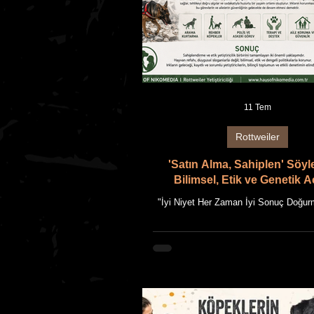
11 Tem
Rottweiler
'Satın Alma, Sahiplen' Söyl
Bilimsel, Etik ve Genetik 
Değerlendirilmesi
"İyi Niyet Her Zaman İyi Sonuç Doğur
Alma, Sahiplen' Söyleminin Bilimsel
Genetik Açıdan Değerlendirilmesi"
NIKOMEDIA AKADEMİ REHBERİ Bu
HAUS OF NIKOMEDIA'nın uzun yıllar
Rottweiler yetiştiriciliği deneyimi ile gü
bilgilerin bir araya getirilmesiyle hazı
Giriş Hayvan refahını artırmayı amaçl
kampanyalar, toplumda önemli farkın