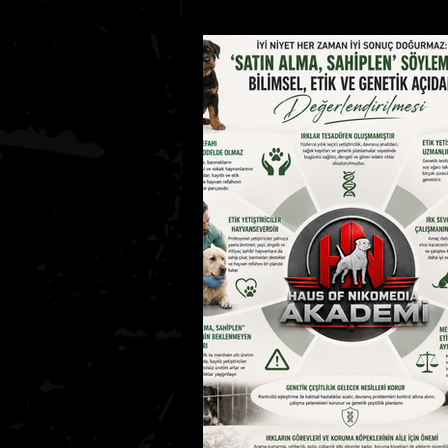
Köpeklerde Beslenme
Köpe
Kedi Bakımı Temel Bilgiler
K
AKADEMİ SEVİYE 1
Bölüm 1 – 