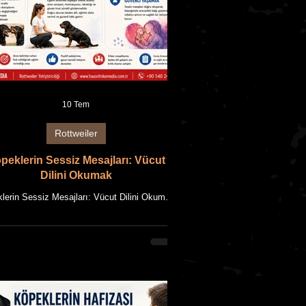
10 Tem
Rottweiler
peklerin Sessiz Mesajları: Vücut
Dilini Okumak
lerin Sessiz Mesajları: Vücut Dilini Okumak
S OF NIKOMEDIA AKADEMİ REHBERİ Bu
le, HAUS OF NIKOMEDIA'nın uzun yıllara
n Rottweiler yetiştiriciliği deneyimi ile güncel
bilimsel bilgilerin bir araya getirilmesiyle
anmıştır. Makalede kullanılan tüm fotoğraflar,
OF NIKOMEDIA'ya ait Rottweiler'ların özgün
leridir. Makale içeriği ile birlikte tüm metin ve
sellerin fikrî mülkiyet hakları saklıdır. Giriş