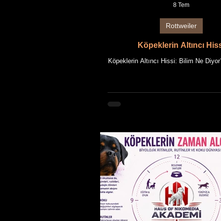
8 Tem
Rottweiler
Köpeklerin Altıncı His
Köpeklerin Altıncı Hissi: Bilim Ne Di
NIKOMEDIA AKADEMİ Rehberi Bu ma
OF NIKOMEDIA'nın uzun yıllara 
Rottweiler yetiştiriciliği deneyimi ile gü
bilgilerin bir araya getirilmesiyle hazı
Makalede kullanılan tüm fotoğraflar
NIKOMEDIA'ya ait Rottweiler'ları
görselleridir. Makale içeriği ile birlikte
görsellerin fikrî mülkiyet hakları saklı
Giriş Köpekler, binlerce yıldır insanla