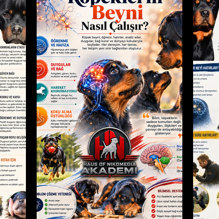
lanı hiç
görselleridir. Makale içeriği ile birlikte tüm metin ve
K
görsellerin fik