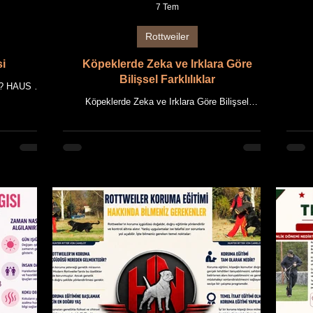
7 Tem
Rottweiler
si
Köpeklerde Zeka ve Irklara Göre
Bilişsel Farklılıklar
yor? HAUS OF
kale, HAUS
NIKOM
Köpeklerde Zeka ve Irklara Göre Bilişsel
dayanan
O
Farklılıklar DOĞUŞTAN GELEN YETENEK Mİ,
ncel bilimsel
Rottwe
ÖĞRENİLMİŞ BAŞARI MI? HAUS OF
rlanmıştır.
bilg
NIKOMEDIA AKADEMİ Rehberi Bu makale, HAUS
, HAUS OF
Giriş
OF NIKOMEDIA'nın uzun yıllara dayanan
n özgün
ca
Rottweiler yetiştiriciliği deneyimi ile güncel bilimsel
 tüm metin ve
davr
bilgilerin bir araya getirilmesiyle hazırlanmıştır.
dır. BÖLÜM 1
biliş
Makalede kullanılan tüm fotoğraflar, HAUS OF
rla birli
kö
NIKOMEDIA'ya ait Rottweiler'ların özgün
görselleridir. Makale içeriği ile birlikte tüm metin ve
görsellerin fikrî mülkiyet hakları saklı