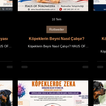
10 Tem
Rottweiler
yası
Köpeklerin Beyni Nasıl Çalışır?
Kö
AUS OF
Köpeklerin Beyni Nasıl Çalışır? HAUS OF
 makale,
NIKOMEDIA AKADEMİ REHBERİ Bu makale,
Köpe
a dayanan
HAUS OF NIKOMEDIA'nın uzun yıllara dayanan
HAU
ncel bilimsel
Rottweiler yetiştiriciliği deneyimi ile güncel bilimsel
maka
rlanmıştır.
bilgilerin bir araya getirilmesiyle hazırlanmıştır.
dayana
, HAUS OF
Makalede kullanılan tüm fotoğraflar, HAUS OF
n özgün
NIKOMEDIA'ya ait Rottweiler'ların özgün
hazırl
 tüm metin ve
görselleridir. Makale içeriği ile birlikte tüm metin ve
HAUS 
dır. Giriş
görsellerin fikrî mülkiyet hakları saklıdır. Giriş
görsel
nın ayrılmaz
Köpekler, insanların en yakın hayvan dostlarından
gör
biri olmas
K