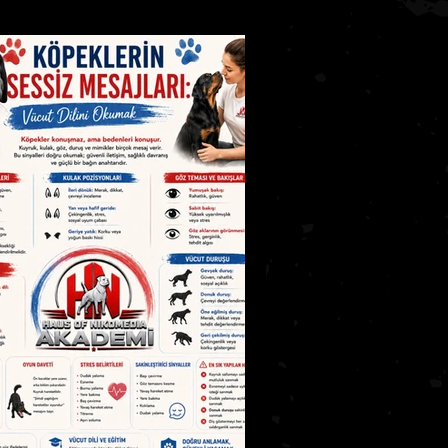
eri
Kediler Genel Bilgiler
stalıkları
İYE 2
AKADEMİ SEVİYE 3