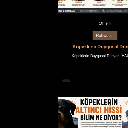
10 Tem
Rottweiler
Köpeklerin Duygusal Dün
Köpeklerin Duygusal Dünyası H
NIKOMEDIA AKADEMİ REHBERİ Bu
HAUS OF NIKOMEDIA'nın uzun yıllar
Rottweiler yetiştiriciliği deneyimi ile gü
bilgilerin bir araya getirilmesiyle hazı
Makalede kullanılan tüm fotoğraflar
NIKOMEDIA'ya ait Rottweiler'ları
görselleridir. Makale içeriği ile birlikte
görsellerin fikrî mülkiyet hakları saklı
Köpekler, binlerce yıldır insan yaşamı
bir parçası o