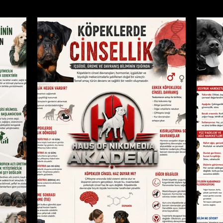
k Eğitimi
Köpek Hastalıkları
Köpekler İçin Sağlık Öneril
edilerde Beslenme
Kediler İçin Sağlık Önerileri
Kedi Ha
Rottweiler Irkı Tanımak
Köpek Davranışları
AKADEMİ SEV