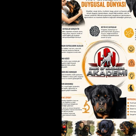
oluşturabilir. Bunlardan en yaygın o
kuşkusuz "Satın Alm