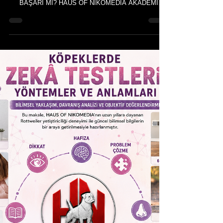
DOĞUŞTAN GELEN YETENEK Mİ, ÖĞRENİLMİŞ
BAŞARI MI? HAUS OF NIKOMEDIA AKADEMİ
Rehberi Bu makale, HAUS OF NIKOMEDIA'nın uzun
yıllara dayanan Rottweiler yetiştiriciliği deneyimi ile
güncel bilimsel bilgilerin bir araya getirilmesiyle
hazırlanmıştır. Makalede kullanılan tüm fotoğraflar,
HAUS OF NIKOMEDIA'ya ait Rottweiler'ların özgün
görselleridir. Makale içeriği ile birlikte tüm metin ve
görsellerin fikrî mülkiyet hakları saklı