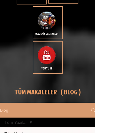
AKADEMİK ÇALIŞMALAR
YOUTUBE
TÜM MAKALELER ( BLOG )
Blog
Tüm Yazılar