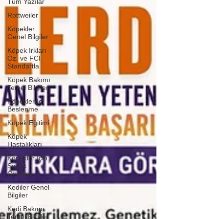
Tüm Yazılar
Rottweiler
Köpekler
Genel Bilgiler
Köpek Irkları
Öz. ve FCI
Standartla
Köpek Bakımı
Temel Bilgiler
Köpeklerde
Beslenme
Köpek Eğitimi
Köpek
Hastalıkları
Köpekler İçin
Sağlık
Önerileri
Kediler Genel
Bilgiler
Kedi Bakımı
Temel Bilgiler