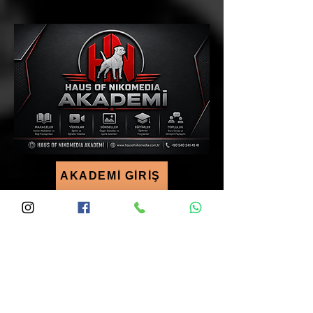
davranış bilimleri, zekânın bundan çok daha karmaşık
bir kavram olduğu
AKADEMİ GİRİŞ
HAUS OF NIKOMEDIA 
AKADEMİ
Bültenimize Abone Olun