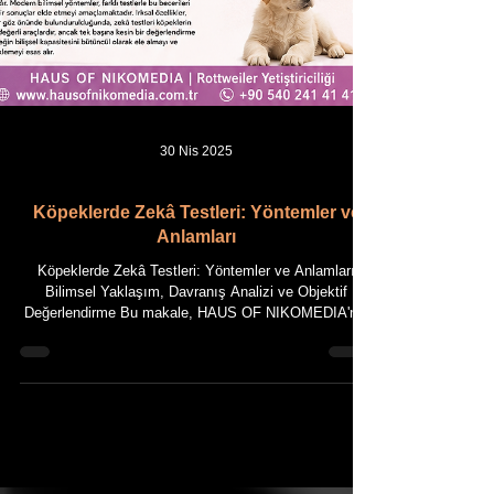
30 Nis 2025
Köpeklerde Zekâ Testleri: Yöntemler ve
Anlamları
Köpeklerde Zekâ Testleri: Yöntemler ve Anlamları
Bilimsel Yaklaşım, Davranış Analizi ve Objektif
Değerlendirme Bu makale, HAUS OF NIKOMEDIA'nın
uzun yıllara dayanan Rottweiler yetiştiriciliği deneyimi
ile güncel bilimsel bilgilerin bir araya getirilmesiyle
hazırlanmıştır. Giriş Köpeklerin zekâsı, uzun yıllar
boyunca yalnızca verilen komutları ne kadar hızlı
öğrendikleriyle değerlendirilmiştir. Ancak modern