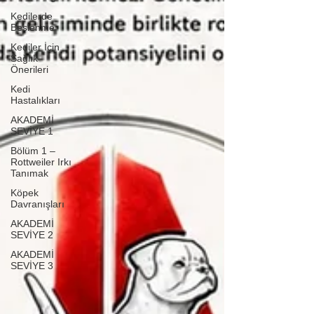
Kedilerde
Beslenme
Kediler İçin
Sağlık
Önerileri
Kedi
Hastalıkları
AKADEMİ
SEVİYE 1
Bölüm 1 –
Rottweiler Irkı
Tanımak
Köpek
Davranışları
AKADEMİ
SEVİYE 2
AKADEMİ
SEVİYE 3