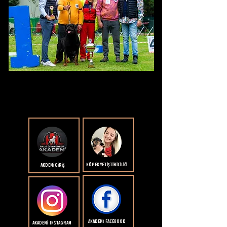
KÖPEK YETİŞTİRİCİLİĞİ
AKDEMİ GİRİŞ
AKADEMİ FACEBOOK
AKADEMİ INSTAGRAM