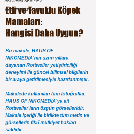
AKADEMİ SEVİYE 2
Etli ve Tavuklu Köpek 
AKADEMİ SEVİYE 3
Mamaları: 
Hangisi Daha Uygun?
Bu makale, HAUS OF 
NIKOMEDIA'nın uzun yıllara 
dayanan Rottweiler yetiştiriciliği 
deneyimi ile güncel bilimsel bilgilerin 
bir araya getirilmesiyle hazırlanmıştır.
Makalede kullanılan tüm fotoğraflar, 
HAUS OF NIKOMEDIA'ya ait 
Rottweiler'ların özgün görselleridir. 
Makale içeriği ile birlikte tüm metin ve 
görsellerin fikrî mülkiyet hakları 
saklıdır.