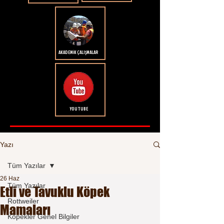
AKADEMİK ÇALIŞMALAR
YOUTUBE
Yazı
Tüm Yazılar
26 Haz
Tüm Yazılar
Etli ve Tavuklu Köpek
Rottweiler
Mamaları
Köpekler Genel Bilgiler