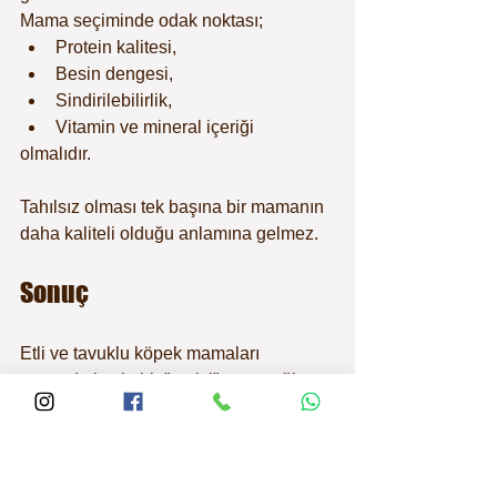
Mama seçiminde odak noktası;
Protein kalitesi,
Besin dengesi,
Sindirilebilirlik,
Vitamin ve mineral içeriği
olmalıdır.
Tahılsız olması tek başına bir mamanın 
daha kaliteli olduğu anlamına gelmez.
Sonuç
Etli ve tavuklu köpek mamaları 
arasında kesin bir "en iyi" seçeneği 
belirlemek mümkün değildir. Kaliteli 
hammaddelerle üretilmiş tavuklu 
mamalar da et bazlı mamalar kadar 
sağlıklı olabilir. Önemli olan köpeğin 