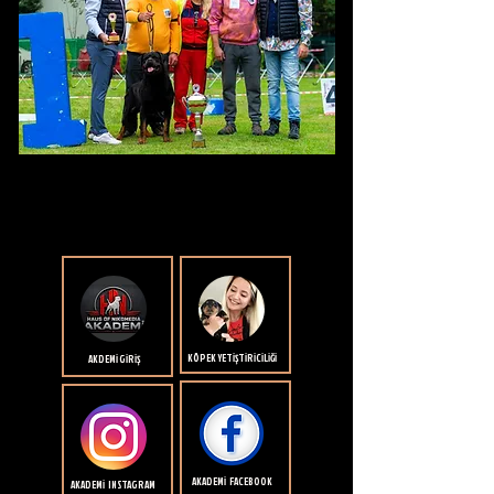
KÖPEK YETİŞTİRİCİLİĞİ
AKDEMİ GİRİŞ
AKADEMİ FACEBOOK
AKADEMİ INSTAGRAM