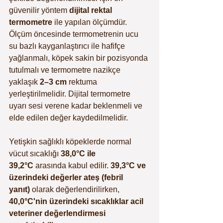
güvenilir yöntem 
dijital rektal 
termometre
 ile yapılan ölçümdür. 
Ölçüm öncesinde termometrenin ucu 
su bazlı kayganlaştırıcı ile hafifçe 
yağlanmalı, köpek sakin bir pozisyonda 
tutulmalı ve termometre nazikçe 
yaklaşık 
2–3 cm
 rektuma 
yerleştirilmelidir. Dijital termometre 
uyarı sesi verene kadar beklenmeli ve 
elde edilen değer kaydedilmelidir.
Yetişkin sağlıklı köpeklerde normal 
vücut sıcaklığı 
38,0°C ile 
39,2°C
 arasında kabul edilir. 
39,3°C ve 
üzerindeki değerler ateş (febril 
yanıt)
 olarak değerlendirilirken, 
40,0°C'nin üzerindeki sıcaklıklar acil 
veteriner değerlendirmesi 