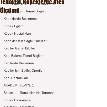
Tedavisi, Köpeklerde Ateş
Köpek Irkları Öz. ve FCI Standartla
Ölçümü
Köpek Bakımı Temel Bilgiler
Köpeklerde Beslenme
Köpek Eğitimi
Köpek Hastalıkları
Köpekler İçin Sağlık Önerileri
Kediler Genel Bilgiler
Kedi Bakımı Temel Bilgiler
Kedilerde Beslenme
Kediler İçin Sağlık Önerileri
Kedi Hastalıkları
AKADEMİ SEVİYE 1
Bölüm 1 – Rottweiler Irkı Tanımak
Köpek Davranışları