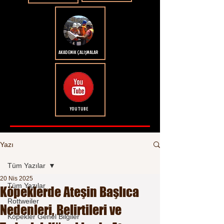
AKADEMİK ÇALIŞMALAR
YOUTUBE
Yazı
Tüm Yazılar
20 Nis 2025
Tüm Yazılar
Köpeklerde Ateşin Başlıca
Rottweiler
Nedenleri, Belirtileri ve
Köpekler Genel Bilgiler