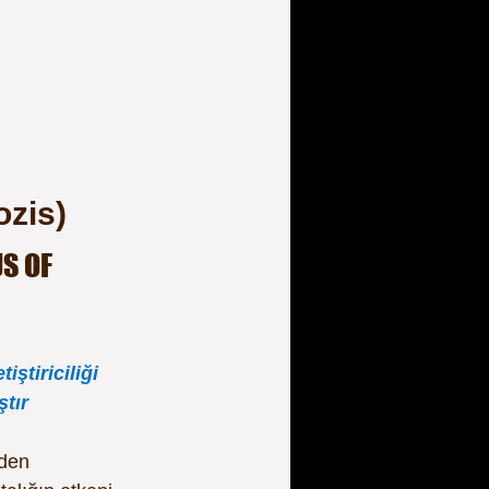
ozis)
S OF 
tiriciliği 
ştır
eden 