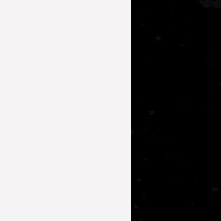
lerde Beslenme
 Irkı Tanımak