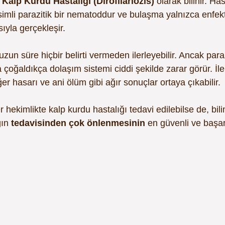
 
Kalp Kurdu Hastalığı (Dirofilariozis)
 olarak bilinir. Ha
isimli parazitik bir nematoddur ve bulaşma yalnızca enfek
sıyla gerçekleşir.
uzun süre hiçbir belirti vermeden ilerleyebilir. Ancak paraz
çoğaldıkça dolaşım sistemi ciddi şekilde zarar görür. İle
ğer hasarı ve ani ölüm gibi ağır sonuçlar ortaya çıkabilir.
ekimlikte kalp kurdu hastalığı tedavi edilebilse de, bili
ın 
tedavisinden çok önlenmesinin
 en güvenli ve başar