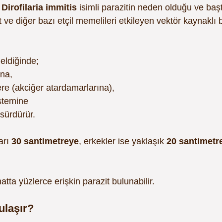
 
Dirofilaria immitis
 isimli parazitin neden olduğu ve baş
t ve diğer bazı etçil memelileri etkileyen vektör kaynaklı b
geldiğinde;
ına,
re (akciğer atardamarlarına),
stemine
sürdürür.
arı 
30 santimetreye
, erkekler ise yaklaşık 
20 santimetr
atta yüzlerce erişkin parazit bulunabilir.
ulaşır?