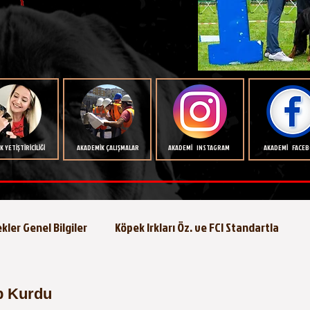
 YETİŞTİRİCİLİĞİ
AKADEMİK ÇALIŞMALAR
AKADEMİ INSTAGRAM
AKADEMİ FACE
kler Genel Bilgiler
Köpek Irkları Öz. ve FCI Standartla
Köpeklerde Beslenme
Köpek Eğitimi
Köpek Hastalıkla
p Kurdu