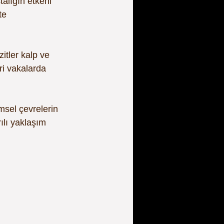
stalığın etkeni 
te 
itler kalp ve 
ri vakalarda 
msel çevrelerin 
ılı yaklaşım 