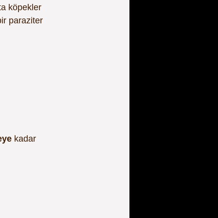
ta köpekler 
ir paraziter 
eye
 kadar 