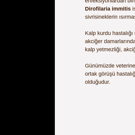
enfeksiyonlardan biri
Dirofilaria immitis
 
sivrisineklerin ısırma
Kalp kurdu hastalığı 
akciğer damarlarında 
kalp yetmezliği, akci
Günümüzde veteriner h
ortak görüşü hastalığ
olduğudur.