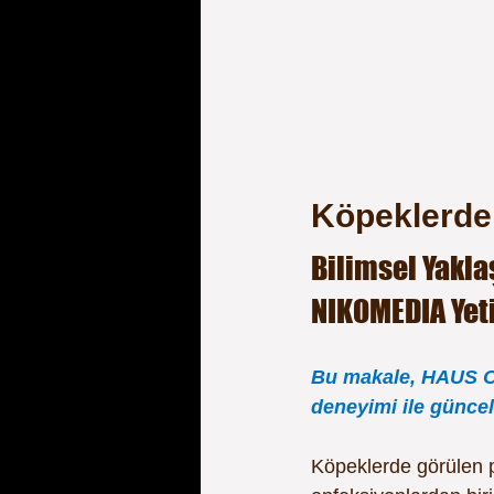
Köpeklerde 
Bilimsel Yakl
NIKOMEDIA Yetiş
Bu makale, HAUS OF
deneyimi ile güncel 
Köpeklerde görülen p