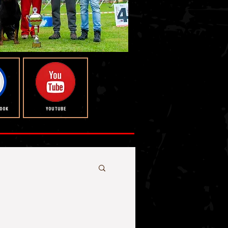
BOOK
YOUTUBE
rı