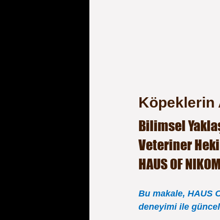
Köpeklerin 
Bilimsel Yakla
Veteriner Hek
HAUS OF NIKOM
Bu makale, HAUS OF
deneyimi ile güncel 