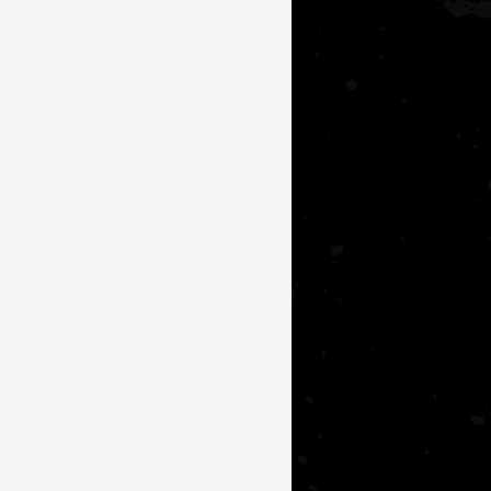
lerde Beslenme
 Irkı Tanımak