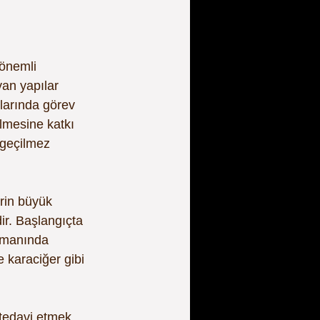
önemli 
yan yapılar 
larında görev 
ilmesine katkı 
zgeçilmez 
rin büyük 
r. Başlangıçta 
zamanında 
 karaciğer gibi 
tedavi etmek 