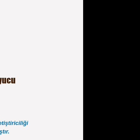
yucu 
tiriciliği 
tır.