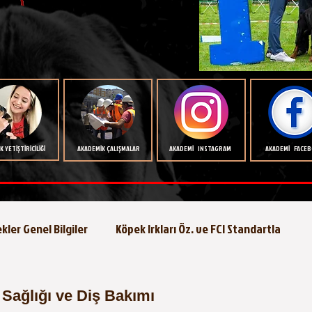
 YETİŞTİRİCİLİĞİ
AKADEMİK ÇALIŞMALAR
AKADEMİ INSTAGRAM
AKADEMİ FACE
kler Genel Bilgiler
Köpek Irkları Öz. ve FCI Standartla
Köpeklerde Beslenme
Köpek Eğitimi
Köpek Hastalıkla
 Sağlığı ve Diş Bakımı