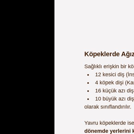
Köpeklerde Ağız
Sağlıklı erişkin bir 
12 kesici diş (İns
4 köpek dişi (Ka
16 küçük azı diş
10 büyük azı diş
olarak sınıflandırılır.
Yavru köpeklerde ise
dönemde yerlerini k