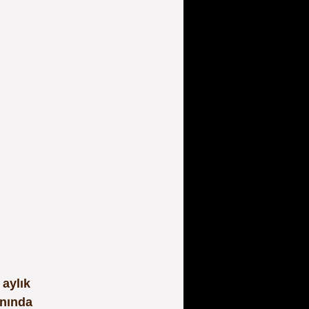
 aylık 
anında 