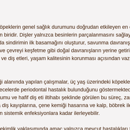
 köpeklerin genel sağlık durumunu doğrudan etkileyen en 
en biridir. Dişler yalnızca besinlerin parçalanmasını sağla
da sindirimin ilk basamağını oluşturur, savunma davranış
ve çevreyi keşfetme gibi doğal davranışların yerine getir
er ve diş etleri, yaşam kalitesinin korunması açısından va
ği alanında yapılan çalışmalar, üç yaş üzerindeki köpekle
ecelerde periodontal hastalık bulunduğunu göstermektedi
şumu ve hafif diş eti iltihabı şeklinde görülen bu süreç, 
diş kayıplarına, çene kemiği hasarına ve kalp, böbrek ile
n sistemik enfeksiyonlara kadar ilerleyebilir.
ekimlik yaklaşımında amaç yalnızca mevcut hastalıkları 