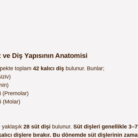
 ve Diş Yapısının Anatomisi
köpekte toplam 
42 kalıcı diş
 bulunur. Bunlar;
iziv)
nin)
i (Premolar)
i (Molar)
 yaklaşık 
28 süt dişi
 bulunur. 
Süt dişleri genellikle 3–7
alıcı dişlere bırakır. Bu dönemde süt dişlerinin zam