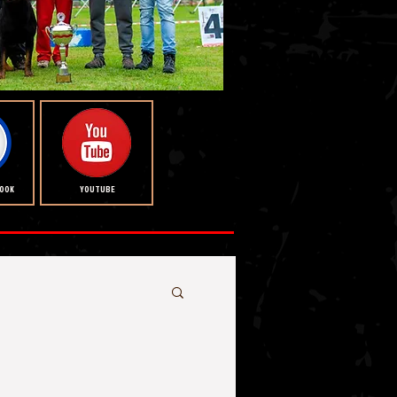
BOOK
YOUTUBE
rı