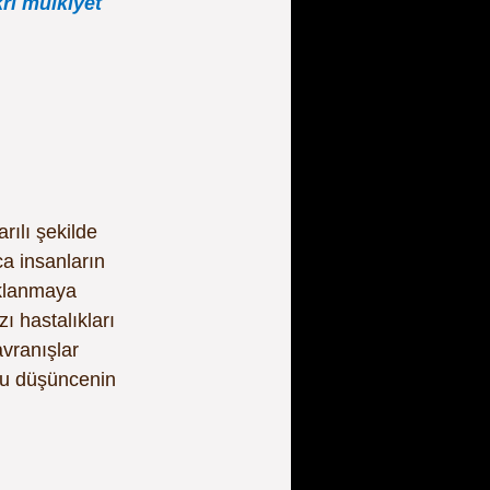
krî mülkiyet 
rılı şekilde 
a insanların 
ıklanmaya 
 hastalıkları 
avranışlar 
 bu düşüncenin 