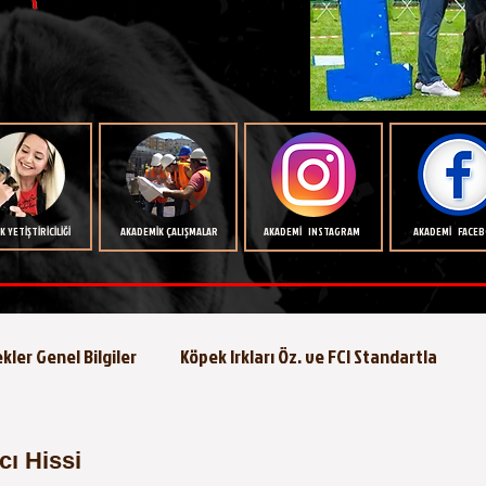
 YETİŞTİRİCİLİĞİ
AKADEMİK ÇALIŞMALAR
AKADEMİ INSTAGRAM
AKADEMİ FACE
kler Genel Bilgiler
Köpek Irkları Öz. ve FCI Standartla
Köpeklerde Beslenme
Köpek Eğitimi
Köpek Hastalıkla
cı Hissi