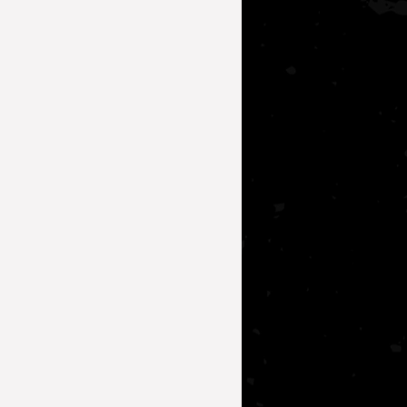
lerde Beslenme
 Irkı Tanımak