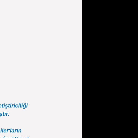
tiriciliği 
tır.
er'ların 