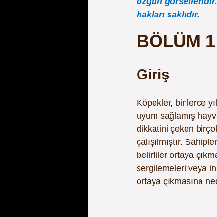
özgün görselleridir.
hakları saklıdır.
BÖLÜM 1
Giriş
Köpekler, binlerce yı
uyum sağlamış hayvan
dikkatini çeken birç
çalışılmıştır. Sahipl
belirtiler ortaya çık
sergilemeleri veya in
ortaya çıkmasına ne