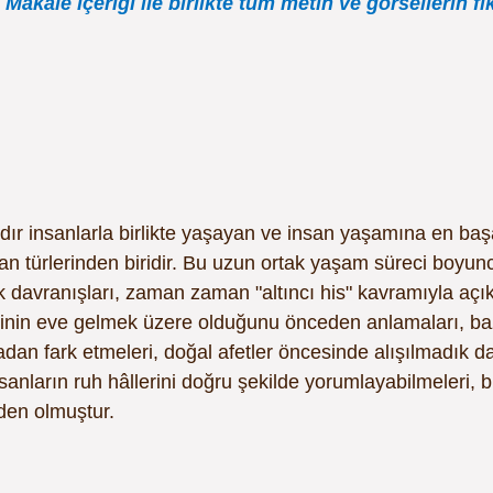
 Makale içeriği ile birlikte tüm metin ve görsellerin fi
ldır insanlarla birlikte yaşayan ve insan yaşamına en başa
 türlerinden biridir. Bu uzun ortak yaşam süreci boyunc
ok davranışları, zaman zaman "altıncı his" kavramıyla aç
erinin eve gelmek üzere olduğunu önceden anlamaları, bazı
madan fark etmeleri, doğal afetler öncesinde alışılmadık d
sanların ruh hâllerini doğru şekilde yorumlayabilmeleri,
den olmuştur.