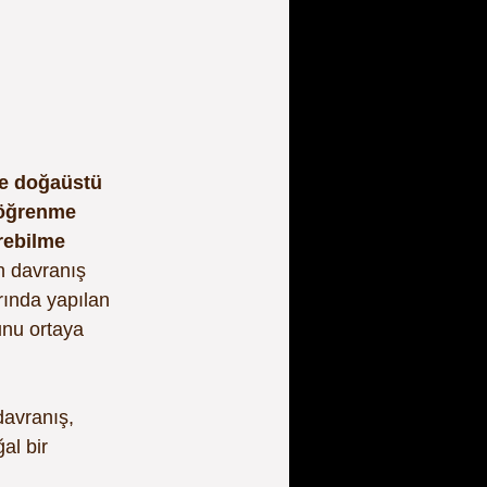
de doğaüstü 
 öğrenme 
rebilme 
 davranış 
arında yapılan 
unu ortaya 
davranış, 
al bir 