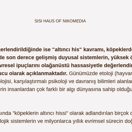
SISI HAUS OF NIKOMEDIA
erlendirildiğinde ise "altıncı his" kavramı, köpekler
ade son derece gelişmiş duyusal sistemlerin, yüksek
vresel ipuçlarını olağanüstü hassasiyetle değerlendi
ucu olarak açıklanmaktadır. 
Günümüzde etoloji (hayvan
olojisi, karşılaştırmalı psikoloji ve davranış bilimleri alanl
rin insanlardan çok farklı bir algı dünyasına sahip olduğ
nda "köpeklerin altıncı hissi" olarak adlandırılan birçok 
ojik sistemlerin ve milyonlarca yıllık evrimsel sürecin doğ