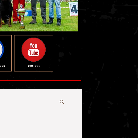
BOOK
YOUTUBE
rı