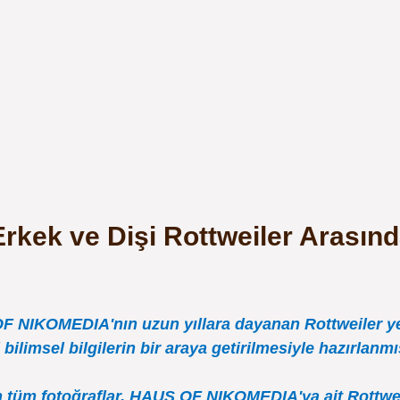
Erkek ve Dişi Rottweiler Arasınd
 NIKOMEDIA'nın uzun yıllara dayanan Rottweiler yetiş
bilimsel bilgilerin bir araya getirilmesiyle hazırlanmış
 tüm fotoğraflar, HAUS OF NIKOMEDIA'ya ait Rottweil