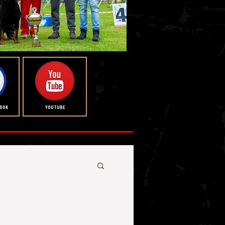
BOOK
YOUTUBE
rı