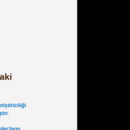
aki 
tiriciliği 
tır.
er'ların 