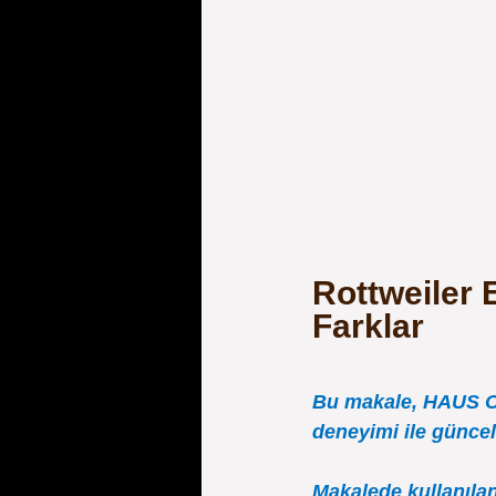
Rottweiler 
Farklar
Bu makale, HAUS OF
deneyimi ile güncel 
Makalede kullanılan