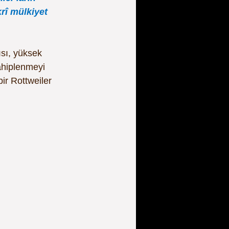
krî mülkiyet 
sı, yüksek 
ahiplenmeyi 
ir Rottweiler 