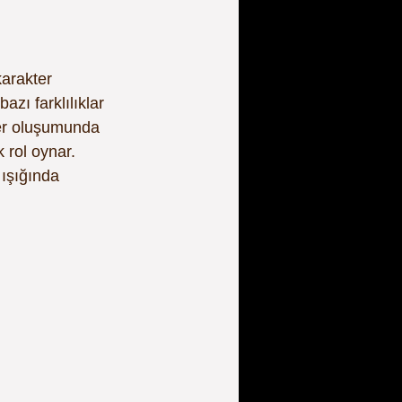
karakter 
zı farklılıklar 
ter oluşumunda 
 rol oynar.
 ışığında 