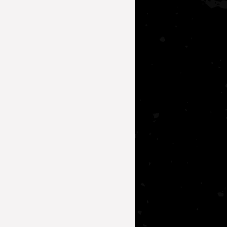
lerde Beslenme
 Irkı Tanımak