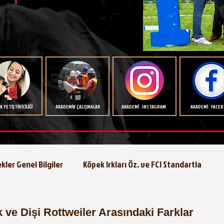
 YETİŞTİRİCİLİĞİ
AKADEMİK ÇALIŞMALAR
AKADEMİ INSTAGRAM
AKADEMİ FACE
kler Genel Bilgiler
Köpek Irkları Öz. ve FCI Standartla
Köpeklerde Beslenme
Köpek Eğitimi
Köpek Hastalıkla
 ve Dişi Rottweiler Arasındaki Farklar