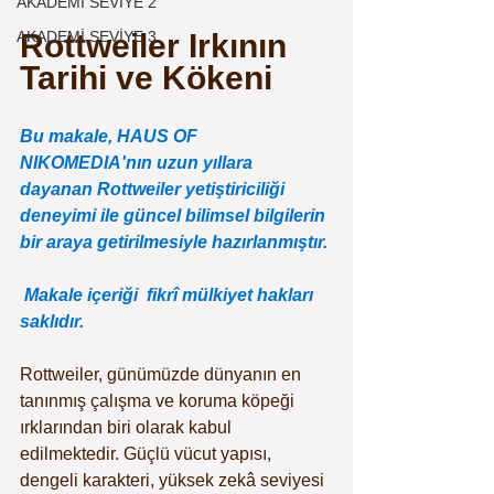
AKADEMİ SEVİYE 2
AKADEMİ SEVİYE 3
Rottweiler Irkının 
Tarihi ve Kökeni
Bu makale, HAUS OF 
NIKOMEDIA'nın uzun yıllara 
dayanan Rottweiler yetiştiriciliği 
deneyimi ile güncel bilimsel bilgilerin 
bir araya getirilmesiyle hazırlanmıştır.
 Makale içeriği  fikrî mülkiyet hakları 
saklıdır.
Rottweiler, günümüzde dünyanın en 
tanınmış çalışma ve koruma köpeği 
ırklarından biri olarak kabul 
edilmektedir. Güçlü vücut yapısı, 
dengeli karakteri, yüksek zekâ seviyesi 