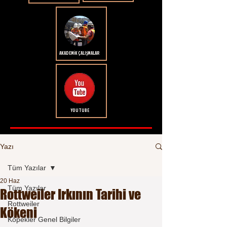
AKADEMİK ÇALIŞMALAR
YOUTUBE
Yazı
Tüm Yazılar
20 Haz
Tüm Yazılar
Rottweiler Irkının Tarihi ve
Rottweiler
Kökeni
Köpekler Genel Bilgiler