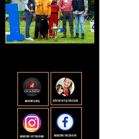
KÖPEK YETİŞTİRİCİLİĞİ
AKDEMİ GİRİŞ
AKADEMİ FACEBOOK
AKADEMİ INSTAGRAM