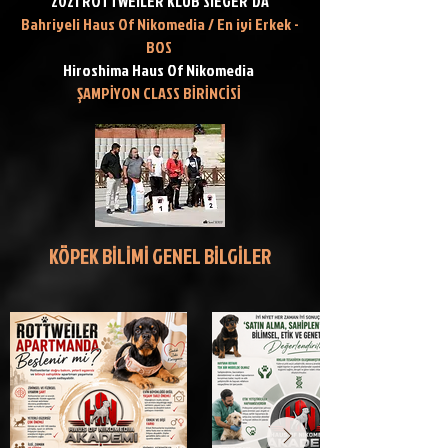
2021 ROTTWEILER KLUB SIEGER'DA
Bahriyeli Haus Of Nikomedia / En iyi Erkek -
BOS
Hiroshima Haus Of Nikomedia
ŞAMPİYON CLASS BİRİNCİSİ
KÖPEK BİLİMİ GENEL BİLGİLER