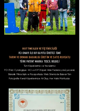
ROTTWEILER YETİŞTİRİCİLİĞİ
FCI ONAYI İLE KIF KAYITLI ÜRETİCİ İSMİ
TARIM VE ORMAN BAKANLIGI ÜRETİM VE SATIS RUHSATLI
TÜRK PATENT MARKA TESCİL BELGELİ
Tüm Köpeklerimiz ve Yavrularımız
FCI (Féd. Cynologique Int.) ve KIF (Köpek Irkları Federasyonu) şecereli,
Bakanlık Mikrochipli ve Pasaportludur. Web Sitemizde Bulunan Tüm
Fotoğraflar Kendi Köpeklerimize Ait Olup, Her Hakkı Mahfuzdur.