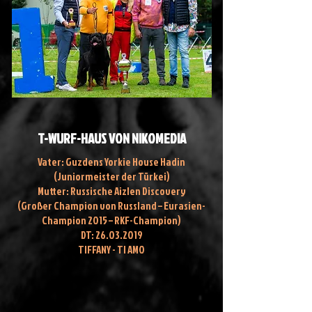
T-WURF-HAUS VON NIKOMEDIA
Vater: Guzdens Yorkie House Hadin
(Juniormeister der Türkei)
Mutter: Russische Aizlen Discovery
(Großer Champion von Russland – Eurasien-
Champion 2015 – RKF-Champion)
DT:
26.03.2019
TIFFANY - TI AMO