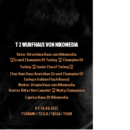
T 2 WURFHAUS VON NIKOMEDIA
Vater: Hiroshima Haus von Nikomedia
🏆Grand Champion Of Turkey 🏆 Champion Of
Turkey 🏆Junior Cha of Turkey🏆
Chas Vom Haus Anatolian (Grand Champion Of
Turley x Golden Flash Rouse)
Mutter: Utopia Haus von Nikomedia
Hunter Ritter Von Camelot 🏆 Multy Champion x
Caprice Haus Of Nikomedia
DT:
16.06.2022
TSUNAMI / TESLA / TAIGA / THOR