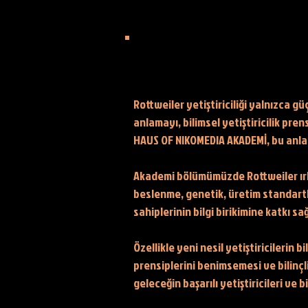
Rottweiler yetiştiriciliği yalnızca g
anlamayı, bilimsel yetiştiricilik pre
HAUS OF NIKOMEDIA AKADEMİ, bu anlayı
Akademi bölümümüzde Rottweiler ırkı
beslenme, genetik, üretim standartla
sahiplerinin bilgi birikimine katkı s
Özellikle yeni nesil yetiştiricilerin
prensiplerini benimsemesi ve bilinçl
geleceğin başarılı yetiştiricileri ve 