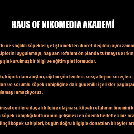
HAUS OF NIKOMEDIA AKADEMİ
üçlü ve sağlıklı köpekler yetiştirmekten ibaret değildir; aynı za
nsiplerini uygulamayı, hayvan refahını ön planda tutmayı ve ırkın
şla kurulmuş bir bilgi ve eğitim platformudur.
, köpek davranışları, eğitim yöntemleri, sosyalleşme süreçleri, 
rı ve sorumlu köpek sahipliğine dair güvenilir içerikler paylaşar
ağlamayı amaçlıyoruz.
 bilimsel verilere dayalı bilgiye ulaşması, köpek refahının önemini
i köpek sahipliği kültürünün gelişmesi en önemli hedeflerimiz a
bilinçli köpek sahipleri, bugün doğru bilgiyle donatılan bireyler a