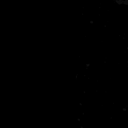
eri
Kediler Genel Bilgiler
stalıkları
İYE 2
AKADEMİ SEVİYE 3