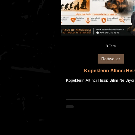
8 Tem
Rottweiler
Köpeklerin Altıncı His
Köpeklerin Altıncı Hissi: Bilim Ne Di
NIKOMEDIA AKADEMİ Rehberi Bu ma
OF NIKOMEDIA'nın uzun yıllara 
Rottweiler yetiştiriciliği deneyimi ile gü
bilgilerin bir araya getirilmesiyle hazı
Makalede kullanılan tüm fotoğraflar
NIKOMEDIA'ya ait Rottweiler'ları
görselleridir. Makale içeriği ile birlikte
görsellerin fikrî mülkiyet hakları saklı
Giriş Köpekler, binlerce yıldır insanla