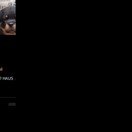
si
yor? HAUS OF
kale, HAUS
dayanan
ncel bilimsel
rlanmıştır.
, HAUS OF
n özgün
 tüm metin ve
dır. BÖLÜM 1
rla birli