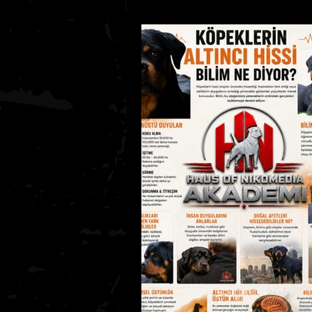
Köpeklerde Beslenme
Köpe
Kedi Bakımı Temel Bilgiler
K
AKADEMİ SEVİYE 1
Bölüm 1 – 