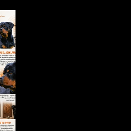
k Eğitimi
Köpek Hastalıkları
Köpekler İçin Sağlık Öneril
edilerde Beslenme
Kediler İçin Sağlık Önerileri
Kedi Ha
Rottweiler Irkı Tanımak
Köpek Davranışları
AKADEMİ SEV