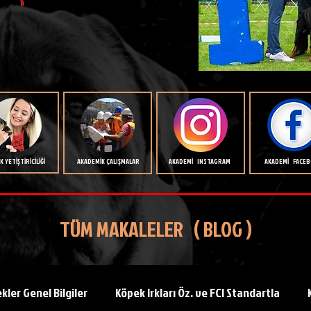
 YETİŞTİRİCİLİĞİ
AKADEMİK ÇALIŞMALAR
AKADEMİ INSTAGRAM
AKADEMİ FACE
TÜM MAKALELER ( BLOG )
kler Genel Bilgiler
Köpek Irkları Öz. ve FCI Standartla