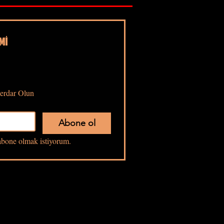
Mİ
erdar Olun
Abone ol
bone olmak istiyorum.