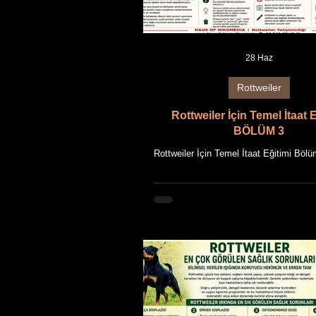
28 Haz
Rottweiler
Rottweiler İçin Temel İtaat 
BÖLÜM 3
Rottweiler İçin Temel İtaat Eğitimi Bölü
Dönemi, İleri İtaat Eğitimi ve Yaş
Öğrenme Bu makale, HAUS OF NIKO
uzun yıllara dayanan Rottweiler yetişt
deneyimi ile güncel bilimsel bilgilerin
getirilmesiyle hazırlanmıştır. Makalede
tüm fotoğraflar, HAUS OF NIKOMEDI
Rottweiler'ların özgün görselleridir. Makal
birlikte tüm metin ve görsellerin fikr
hakları saklıdır. Rottweiler, yüksek 