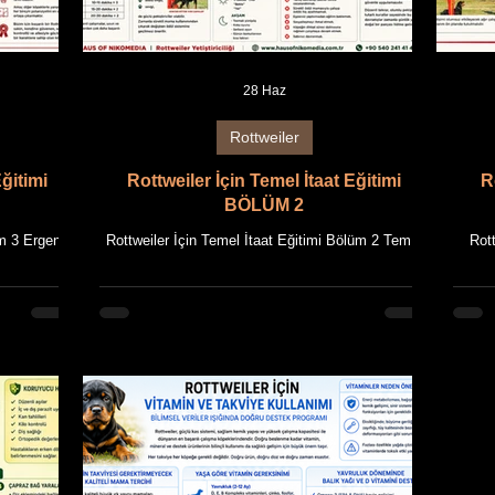
28 Haz
Rottweiler
Eğitimi
Rottweiler İçin Temel İtaat Eğitimi
R
BÖLÜM 2
m 3 Ergenlik
Rottweiler İçin Temel İtaat Eğitimi Bölüm 2 Temel
Rott
am Boyu
Komutlar, Günlük Eğitim Programı ve Doğru
Kara
MEDIA'nın
Uygulama Teknikleri Bu makale, HAUS OF
maka
iriciliği
NIKOMEDIA'nın uzun yıllara dayanan Rottweiler
dayana
 bir araya
yetiştiriciliği deneyimi ile güncel bilimsel bilgilerin
 kullanılan
bir araya getirilmesiyle hazırlanmıştır. Makalede
hazırl
A'ya ait
kullanılan tüm fotoğraflar, HAUS OF
HAUS 
e içeriği ile
NIKOMEDIA'ya ait Rottweiler'ların özgün
görsel
î mülkiyet
görselleridir. Makale içeriği ile birlikte tüm metin ve
görsel
öğrenme ka
görsellerin fikrî mülkiyet hakları saklıdır. Temel
itaat eğitimi,