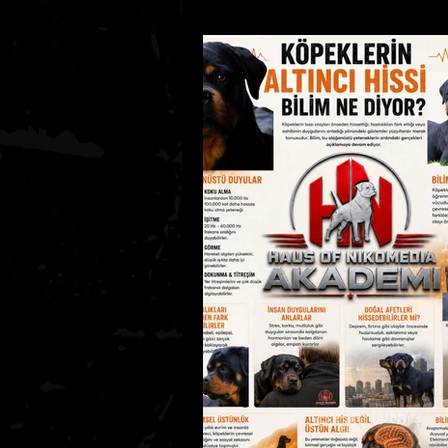
Köpeklerde Beslenme
Köpe
Kedi Bakımı Temel Bilgiler
K
AKADEMİ SEVİYE 1
Bölüm 1 – 