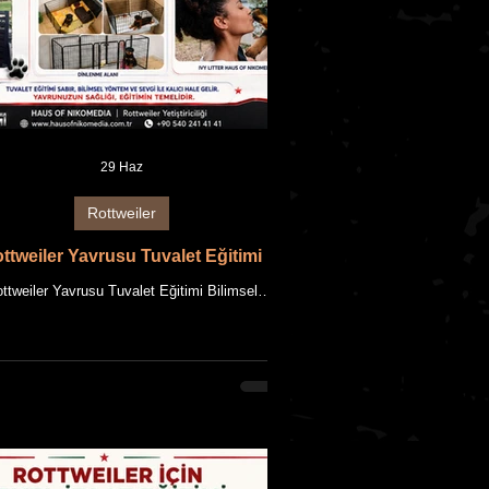
29 Haz
Rottweiler
ttweiler Yavrusu Tuvalet Eğitimi
ttweiler Yavrusu Tuvalet Eğitimi Bilimsel
laşım, Güvenli Sosyalleşme ve HAUS OF
MEDIA Yetiştiricilik Felsefesi Bu makale,
 OF NIKOMEDIA'nın uzun yıllara dayanan
iler yetiştiriciliği deneyimi ile güncel bilimsel
ilerin bir araya getirilmesiyle hazırlanmıştır.
alede kullanılan tüm fotoğraflar, HAUS OF
IKOMEDIA'ya ait Rottweiler'ların özgün
leridir. Makale içeriği ile birlikte tüm metin ve
lerin fikrî mülkiyet hakları saklıdır. Rottweiler