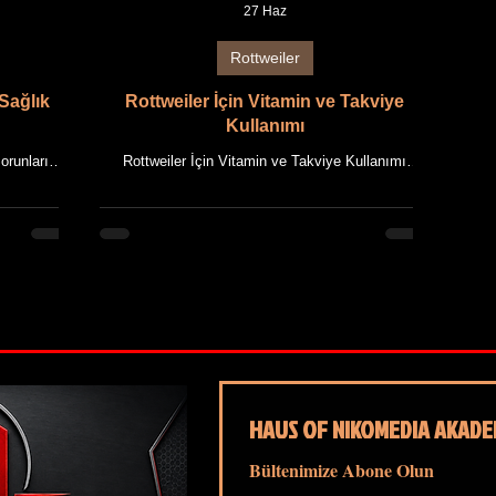
27 Haz
Rottweiler
Sağlık
Rottweiler İçin Vitamin ve Takviye
Kullanımı
orunları
Rottweiler İçin Vitamin ve Takviye Kullanımı
imlik, Erken
Bilimsel Veriler Işığında Doğru Destek Programı Bu
akale, HAUS
makale, HAUS OF NIKOMEDIA'nın uzun yıllara
dayanan
dayanan Rottweiler yetiştiriciliği deneyimi ile güncel
ncel bilimsel
bilimsel bilgilerin bir araya getirilmesiyle
rlanmıştır.
hazırlanmıştır. Makalede kullanılan tüm fotoğraflar,
, HAUS OF
HAUS OF NIKOMEDIA'ya ait Rottweiler'ların özgün
n özgün
görselleridir. Makale içeriği ile birlikte tüm metin ve
 tüm metin ve
görsellerin fikrî mülkiyet hakları saklıdır. Rottweiler,
ır. Rottwei
güçlü kas sistemi, sağlam k
HAUS OF NIKOMEDIA AKADE
Bültenimize Abone Olun