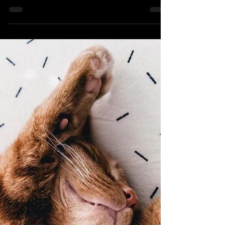
Kedilerde Kulak Uyuzu: Belirtileri ve
Tedavi Yöntemleri
Kedilerde Kulak Uyuzu: Belirtileri ve Tedavi Yöntemleri
Kulak uyuzu, kedilerde yaygın olarak görülen ve dış
kulak kanalını etkileyen bulaşıcı bir parazit hastalığıdır.
Genellikle sokakta zaman geçiren, başka hayvanlarla
temas eden veya bağışıklığı zayıf olan kedilerde daha
sık görülür. Otodectes cynotis adı verilen mikroskobik
akarlar tarafından oluşturulur. Kulak Uyuzu Nedir?
Kulak uyuzu, kulak kanalında yaşayan parazitlerin
neden olduğu şiddetli kaşıntı, iltihap ve en