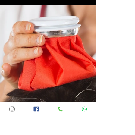
Kediler Hangi Renkleri Görür? Kedilerin
Renk Algısı, Kedi Görüşü ile İnsan Görüşü
Arasındaki Farklar, Kedi Oyuncakları ve
Renk Seçimi
Kediler Hangi Renkleri Görür? Kedilerin Renk Algısı,
Kedi Görüşü ile İnsan Görüşü Arasındaki Farklar, Kedi
Oyuncakları ve Renk Seçimi Kediler Hangi Renkleri
Görür? Kediler, binlerce yıldır insanlarla birlikte
yaşayan gizemli ve etkileyici canlılardır. Geceleri
avlanma içgüdüleri, sessiz yürüyüşleri ve dikkat çekici
göz yapılarıyla kediler, insanlarda her zaman büyük bir
merak uyandırmıştır. Bu ilgiyi çeken özelliklerinden biri
de gözleriyle ilgilidir. Kediler karanlıkta nasıl