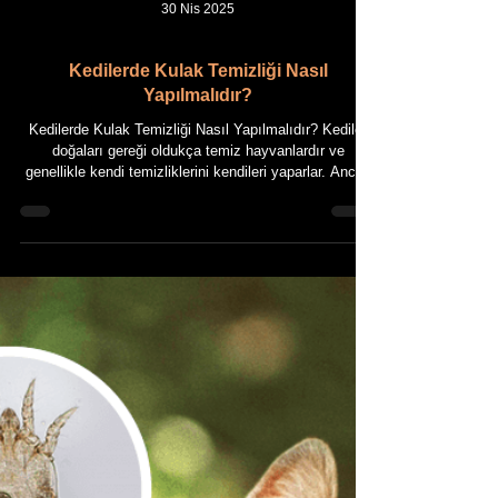
30 Nis 2025
Kedilerde Kulak Temizliği Nasıl
Yapılmalıdır?
Kedilerde Kulak Temizliği Nasıl Yapılmalıdır? Kediler
doğaları gereği oldukça temiz hayvanlardır ve
genellikle kendi temizliklerini kendileri yaparlar. Ancak
bazı durumlarda, özellikle kulak sağlığı söz konusu
olduğunda, onların bu bakımlarına destek olmak
gerekir. Kulakta biriken kir, yağ, kulak kiri (serumen)
veya parazitler kedinin sağlığını olumsuz etkileyebilir.
Bu yüzden düzenli ve doğru şekilde yapılan kulak
temizliği, kedi bakımının önemli bir parçasıdır.
Özellikle