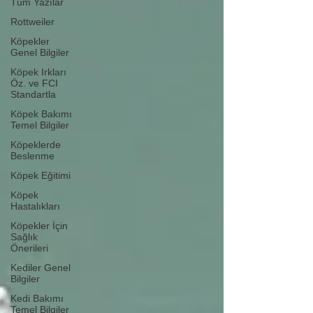
Tüm Yazılar
Rottweiler
Köpekler
Genel Bilgiler
Köpek Irkları
Öz. ve FCI
Standartla
Köpek Bakımı
Temel Bilgiler
Köpeklerde
Beslenme
Köpek Eğitimi
Köpek
Hastalıkları
Köpekler İçin
Sağlık
Önerileri
Kediler Genel
Bilgiler
Kedi Bakımı
Temel Bilgiler