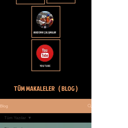
AKADEMİK ÇALIŞMALAR
YOUTUBE
TÜM MAKALELER ( BLOG )
Blog
Tüm Yazılar