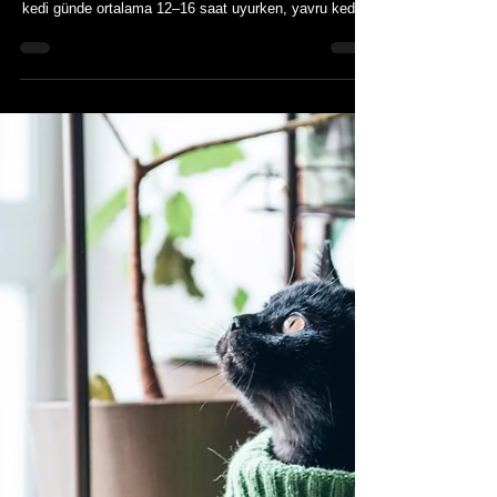
29 Nis 2025
Kedilerin Uyuma Şekilleri ve Anlamları
Kedilerin Uyuma Şekilleri ve Anlamları Kediler
günlerinin büyük kısmını uykuda geçirirler. Yetişkin bir
kedi günde ortalama 12–16 saat uyurken, yavru kediler
bu süreyi 20 saate kadar çıkarabilir. Ancak kediler
sadece uzun süre uyumakla kalmaz, aynı zamanda
oldukça çeşitli uyuma pozisyonları sergilerler. Bu
pozisyonlar onların ruh hâli, fiziksel durumu ve
çevresel koşullar hakkında birçok ipucu taşır. Bu
makalede kedilerin farklı uyuma şekillerini ve bu
pozisyonların taşıdığ