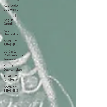
Kedilerde
Beslenme
Kediler İçin
Sağlık
Önerileri
Kedi
Hastalıkları
AKADEMİ
SEVİYE 1
Bölüm 1 –
Rottweiler Irkı
Tanımak
Köpek
Davranışları
AKADEMİ
SEVİYE 2
AKADEMİ
SEVİYE 3