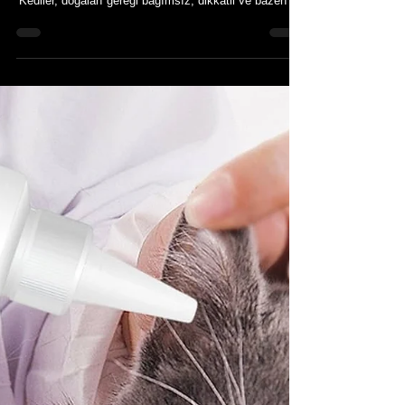
Kedilerde Zekâ Testleri: Gizemli Zihinlerin Keşfi
Kediler, doğaları gereği bağımsız, dikkatli ve bazen de
tahmin edilemez davranışlar sergileyen canlılardır. Bu
gizemli yapı, onların zekâsını ölçmeyi zorlaştırsa da
imkânsız değildir. Kedilerde zekâ, yalnızca komutları
yerine getirmekten ibaret değildir; problem çözme,
hafıza, çevresel farkındalık ve öğrenme yeteneği gibi
birçok faktörü içerir. Kedi Zekâsı Nedir? Kedilerde