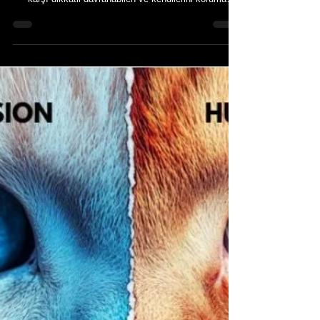
29 Nis 2025
Kış Aylarında Kedi Bakımında Dikkat
Edilmesi Gerekenler
Kış Aylarında Kedi Bakımında Dikkat Edilmesi
Gerekenler Kediler, doğaları gereği soğuk havalara
karşı dikkatli davranabilen ve kendilerini koruma
içgüdüsüne sahip hayvanlardır. Ancak evde ya da
sokakta yaşayan kediler için kış ayları, çeşitli sağlık
riskleri ve zorlukları beraberinde getirir. Soğuk, rüzgâr,
don, nem ve sıcaklık farkları hem fiziksel hem de
bağışıklık sistemlerini etkileyebilir. Bu nedenle kış
mevsimi boyunca kedilere yönelik bakım uygulamaları
dikkatle planla