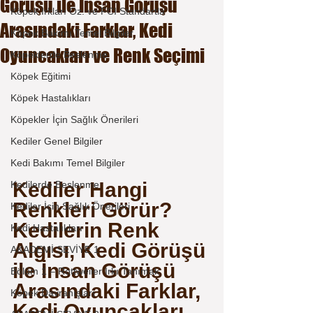
Görüşü ile İnsan Görüşü
Köpek Irkları Öz. ve FCI Standartla
Arasındaki Farklar, Kedi
Köpek Bakımı Temel Bilgiler
Oyuncakları ve Renk Seçimi
Köpeklerde Beslenme
Köpek Eğitimi
Köpek Hastalıkları
Köpekler İçin Sağlık Önerileri
Kediler Genel Bilgiler
Kedi Bakımı Temel Bilgiler
Kediler Hangi 
Kedilerde Beslenme
Renkleri Görür? 
Kediler İçin Sağlık Önerileri
Kedilerin Renk 
Kedi Hastalıkları
Algısı, Kedi Görüşü 
AKADEMİ SEVİYE 1
ile İnsan Görüşü 
Bölüm 1 – Rottweiler Irkı Tanımak
Arasındaki Farklar, 
Köpek Davranışları
Kedi Oyuncakları 