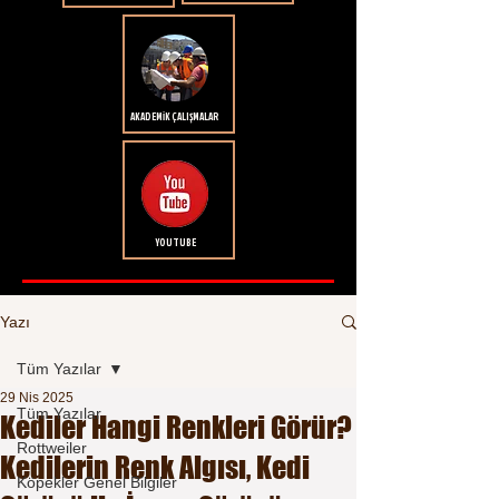
AKADEMİK ÇALIŞMALAR
YOUTUBE
Yazı
Tüm Yazılar
29 Nis 2025
Tüm Yazılar
Kediler Hangi Renkleri Görür?
Rottweiler
Kedilerin Renk Algısı, Kedi
Köpekler Genel Bilgiler