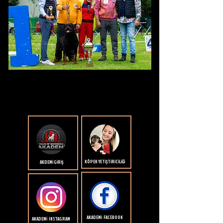
KÖPEK YETİŞTİRİCİLİĞİ
AKDEMİ GİRİŞ
AKADEMİ FACEBOOK
AKADEMİ INSTAGRAM