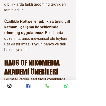
gibi ırklarda farklı grooming teknikleri 
tercih edilir.
Özellikle 
Rottweiler gibi kısa tüylü çift 
katmanlı çalışma köpeklerinde 
trimming uygulanmaz
. Bu ırklarda 
düzenli tarama, mevsimsel ölü tüylerin 
uzaklaştırılması, uygun banyo ve deri 
bakımı yeterlidir.
HAUS OF NIKOMEDIA 
AKADEMİ ÖNERİLERİ
Bilimsel veriler, sert tüylü köpeklerde 
doğal kürk yapısının korunabilmesi için 
trimming veya hand stripping 
uygulamalarının, yalnızca makine ile 
yapılan tıraş işlemlerine göre çok daha 