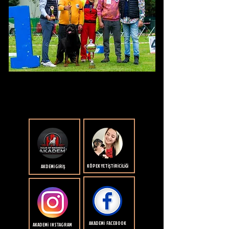
KÖPEK YETİŞTİRİCİLİĞİ
AKDEMİ GİRİŞ
AKADEMİ FACEBOOK
AKADEMİ INSTAGRAM