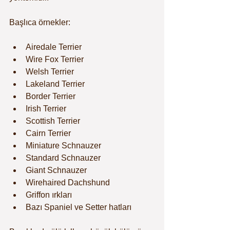
Başlıca örnekler:
Airedale Terrier
Wire Fox Terrier
Welsh Terrier
Lakeland Terrier
Border Terrier
Irish Terrier
Scottish Terrier
Cairn Terrier
Miniature Schnauzer
Standard Schnauzer
Giant Schnauzer
Wirehaired Dachshund
Griffon ırkları
Bazı Spaniel ve Setter hatları