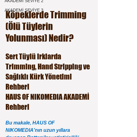
AKADEMİ SEVİYE 2
AKADEMİ SEVİYE 3
Köpeklerde Trimming 
(Ölü Tüylerin 
Yolunması) Nedir?
Sert Tüylü Irklarda 
Trimming, Hand Stripping ve 
Sağlıklı Kürk Yönetimi 
Rehberi
HAUS OF NIKOMEDIA AKADEMİ 
Rehberi
Bu makale, HAUS OF 
NIKOMEDIA'nın uzun yıllara 