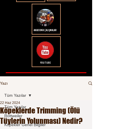
AKADEMİK ÇALIŞMALAR
YOUTUBE
Yazı
Tüm Yazılar
22 Haz 2024
Tüm Yazılar
Köpeklerde Trimming (Ölü
Rottweiler
Tüylerin Yolunması) Nedir?
Köpekler Genel Bilgiler